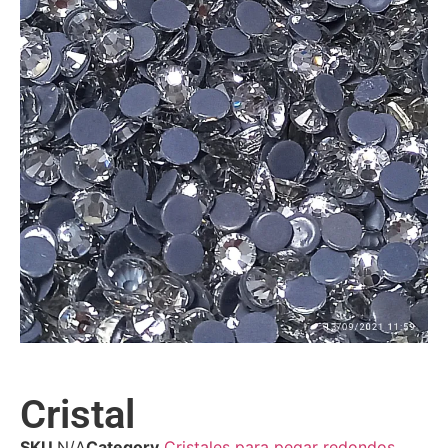
Cristal
SKU
N/A
Category
Cristales para pegar redondos