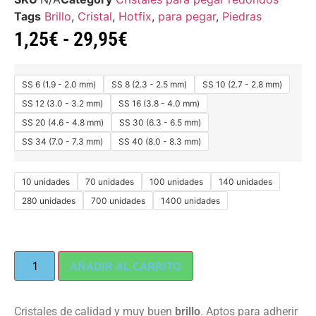
Tags
Brillo
,
Cristal
,
Hotfix
,
para pegar
,
Piedras
1,25
€
-
29,95
€
SS 6 (1.9 - 2.0 mm)
SS 8 (2.3 - 2.5 mm)
SS 10 (2.7 - 2.8 mm)
SS 12 (3.0 - 3.2 mm)
SS 16 (3.8 - 4.0 mm)
SS 20 (4.6 - 4.8 mm)
SS 30 (6.3 - 6.5 mm)
SS 34 (7.0 - 7.3 mm)
SS 40 (8.0 - 8.3 mm)
10 unidades
70 unidades
100 unidades
140 unidades
280 unidades
700 unidades
1400 unidades
AÑADIR AL CARRITO
Cristales de calidad y muy buen
brillo
. Aptos para adherir