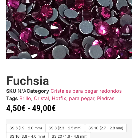
Fuchsia
SKU
N/A
Category
Cristales para pegar redondos
Tags
Brillo
,
Cristal
,
Hotfix
,
para pegar
,
Piedras
4,50
€
-
49,00
€
SS 6 (1.9 - 2.0 mm)
SS 8 (2.3 - 2.5 mm)
SS 10 (2.7 - 2.8 mm)
SS 16 (3.8 - 4.0 mm)
SS 20 (4.6 - 4.8 mm)