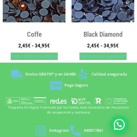
Coffe
Black Diamond
2,45
€
-
34,95
€
2,45
€
-
34,95
€
Seleccionar opciones
Seleccionar opciones
Envíos GRATIS* y en 24/48h
Calidad asegurada
Pago Seguro
Programa Kit Digital Financiado por los Fondos Next Generation del mecanismo
de recuperación y resiliencia
Instagram
640017861