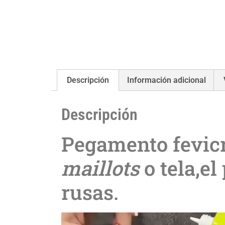
Descripción
Información adicional
Descripción
Pegamento fevicr
maillots
o tela,e
rusas.
Reproductor