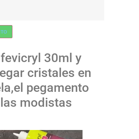
ITO
evicryl 30ml y
egar cristales en
ela,el pegamento
n las modistas