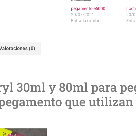
pegamento e6000
Loct
20/07/2021
20/0
Entrada similar
Entra
Valoraciones (0)
yl 30ml y 80ml para peg
l pegamento que utilizan