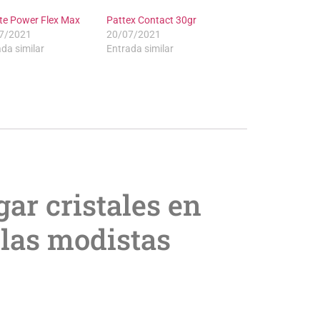
ite Power Flex Max
Pattex Contact 30gr
7/2021
20/07/2021
da similar
Entrada similar
ar cristales en
 las modistas