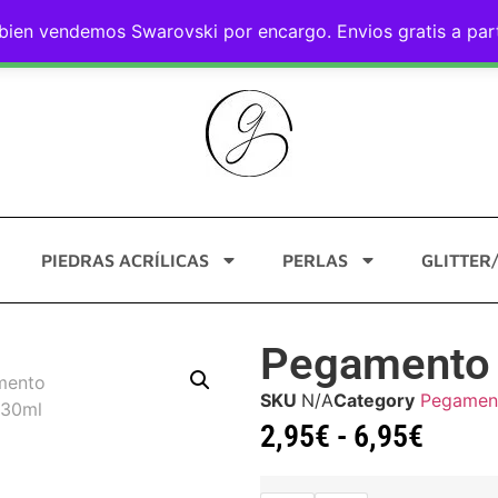
eguro
ien vendemos Swarovski por encargo. Envios gratis a part
AYUDA Y CONTACTO
PIEDRAS ACRÍLICAS
PERLAS
GLITTER
Pegamento f
SKU
N/A
Category
Pegament
2,95
€
-
6,95
€