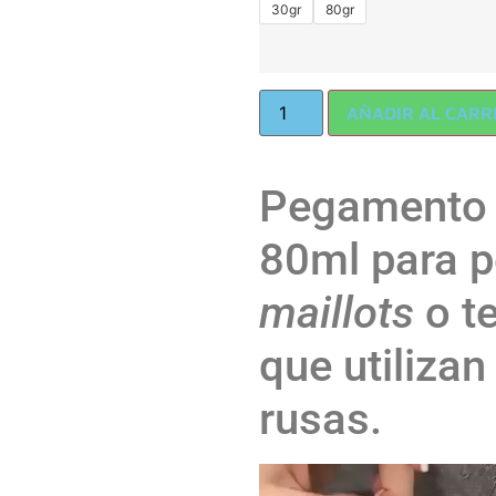
30gr
80gr
AÑADIR AL CARR
Pegamento f
80ml para p
maillots
o t
que utiliza
rusas.
Reproductor