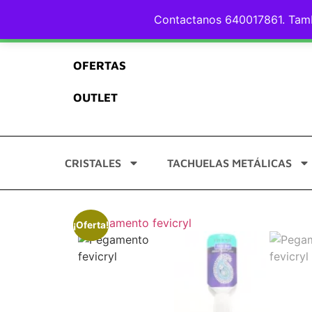
Envíos GRATIS* y en 24/48h
Calidad asegurada
Pago S
Contactanos 640017861. Tamb
OFERTAS
OUTLET
CRISTALES
TACHUELAS METÁLICAS
¡Oferta!