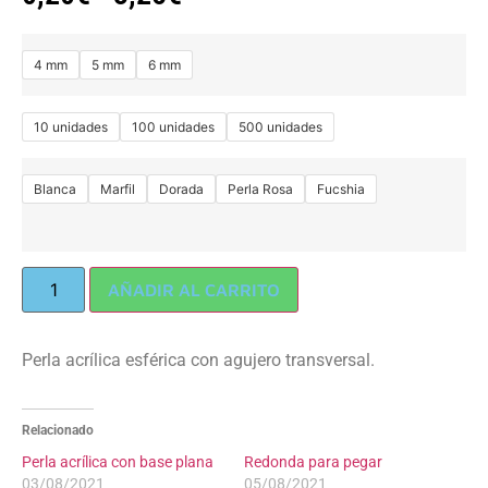
4 mm
5 mm
6 mm
10 unidades
100 unidades
500 unidades
Blanca
Marfil
Dorada
Perla Rosa
Fucshia
AÑADIR AL CARRITO
Perla acrílica esférica con agujero transversal.
Relacionado
Perla acrílica con base plana
Redonda para pegar
03/08/2021
05/08/2021