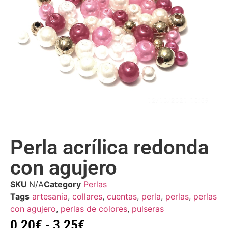
Perla acrílica redonda
con agujero
SKU
N/A
Category
Perlas
Tags
artesania
,
collares
,
cuentas
,
perla
,
perlas
,
perlas
con agujero
,
perlas de colores
,
pulseras
0,20
€
-
3,25
€