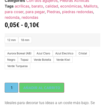
Categories
Con dos agujeros
,
Piedras Acrílicas
Tags
acrílicas
,
barato
,
calidad
,
económicas
,
Maillots
,
para coser
,
para pegar
,
Piedras
,
piedras redondas
,
redonda
,
redondas
0,05
€
-
0,10
€
12 mm
18 mm
Aurora Boreal (AB)
Azul Claro
Azul Electrico
Cristal
Negro
Topaz
Verde Botella
Verde Kiwi
Verde Turquesa
AÑADIR AL CARRITO
Ideales para decorar tus ideas a un coste más bajo. Se