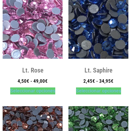
Lt. Rose
Lt. Saphire
4,50
€
-
49,00
€
2,45
€
-
34,95
€
Seleccionar opciones
Seleccionar opciones