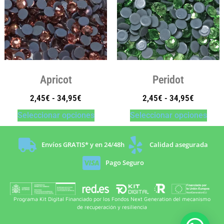
Apricot
Peridot
2,45
€
-
34,95
€
2,45
€
-
34,95
€
Seleccionar opciones
Seleccionar opciones
Envíos GRATIS* y en 24/48h
Calidad asegurada
Pago Seguro
Programa Kit Digital Financiado por los Fondos Next Generation del mecanismo
de recuperación y resiliencia