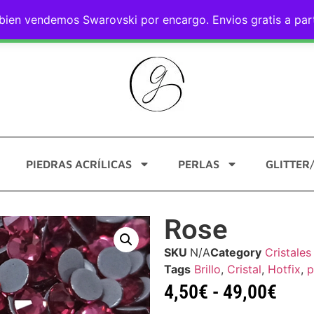
eguro
ien vendemos Swarovski por encargo. Envios gratis a part
AYUDA Y CONTACTO
PIEDRAS ACRÍLICAS
PERLAS
GLITTER
Rose
SKU
N/A
Category
Cristale
Tags
Brillo
,
Cristal
,
Hotfix
,
p
4,50
€
-
49,00
€