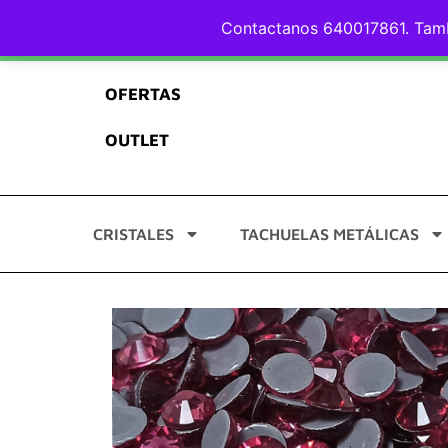
Envíos GRATIS* y en 24/48h
Calidad asegurada
Pago S
Contactanos 640017861. Tamb
OFERTAS
OUTLET
CRISTALES
TACHUELAS METÁLICAS