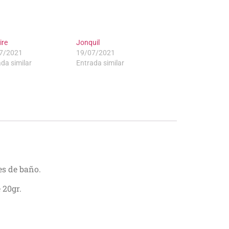
ire
Jonquil
7/2021
19/07/2021
da similar
Entrada similar
jes de baño.
 20gr.