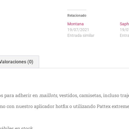
Relacionado
Montana
Saph
19/07/2021
19/0
Entrada similar
Entra
Valoraciones (0)
os para adherir en
maillots
, vestidos, camisetas, incluso tra
mo con nuestro aplicador hotfix o utilizando Pattex extreme
ábiles en stock.