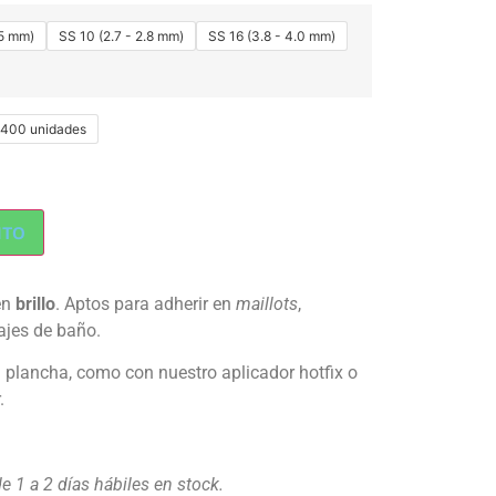
.5 mm)
SS 10 (2.7 - 2.8 mm)
SS 16 (3.8 - 4.0 mm)
1400 unidades
ITO
en
brillo
. Aptos para adherir en
maillots
,
rajes de baño.
a plancha, como con nuestro aplicador hotfix o
.
 1 a 2 días hábiles en stock.