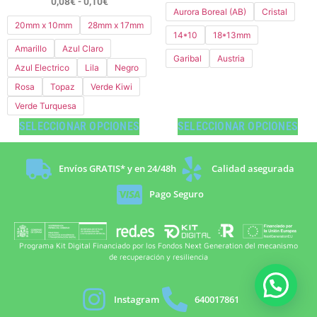
0,08
€
-
0,10
€
Aurora Boreal (AB)
Cristal
20mm x 10mm
28mm x 17mm
14*10
18*13mm
Amarillo
Azul Claro
Garibal
Austria
Azul Electrico
Lila
Negro
Rosa
Topaz
Verde Kiwi
Verde Turquesa
SELECCIONAR OPCIONES
SELECCIONAR OPCIONES
Envíos GRATIS* y en 24/48h
Calidad asegurada
Pago Seguro
Programa Kit Digital Financiado por los Fondos Next Generation del mecanismo
de recuperación y resiliencia
Instagram
640017861