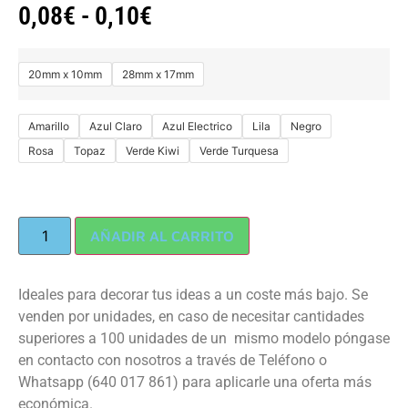
0,08
€
-
0,10
€
20mm x 10mm
28mm x 17mm
Amarillo
Azul Claro
Azul Electrico
Lila
Negro
Rosa
Topaz
Verde Kiwi
Verde Turquesa
AÑADIR AL CARRITO
Ideales para decorar tus ideas a un coste más bajo. Se
venden por unidades, en caso de necesitar cantidades
superiores a 100 unidades de un mismo modelo póngase
en contacto con nosotros a través de Teléfono o
Whatsapp (640 017 861) para aplicarle una oferta más
económica.