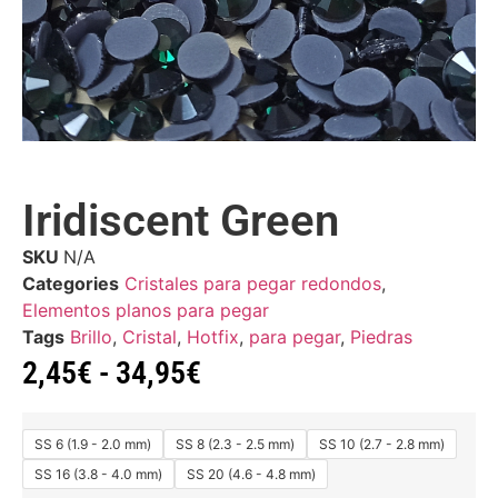
Iridiscent Green
SKU
N/A
Categories
Cristales para pegar redondos
,
Elementos planos para pegar
Tags
Brillo
,
Cristal
,
Hotfix
,
para pegar
,
Piedras
2,45
€
-
34,95
€
SS 6 (1.9 - 2.0 mm)
SS 8 (2.3 - 2.5 mm)
SS 10 (2.7 - 2.8 mm)
SS 16 (3.8 - 4.0 mm)
SS 20 (4.6 - 4.8 mm)