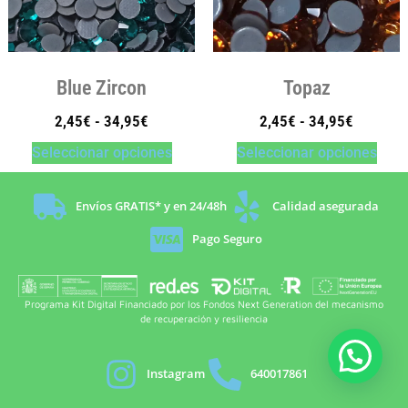
Blue Zircon
Topaz
2,45
€
-
34,95
€
2,45
€
-
34,95
€
Seleccionar opciones
Seleccionar opciones
Envíos GRATIS* y en 24/48h
Calidad asegurada
Pago Seguro
Programa Kit Digital Financiado por los Fondos Next Generation del mecanismo
de recuperación y resiliencia
Instagram
640017861